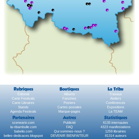
Rubriques
Boutiques
La Tribu
Éditorial
Albums
Travaux
Carte Festivals
Fanzines
Ateliers
Carte Libraires
Posters
Conférences
Stands
Cartes-postales
Expositions
Agenda Festivals
Marque-pages
La TEAM
Partenaires
Autres
Statistiques
sceneario.com
Publicité
6135 internautes
la-ribambulle.com
FAQ
4323 manifestations
babelio.com
Qui sommes-nous ?
1259 librairies
belles-dedicaces.blogspot
DEVENIR BIENFAITEUR
81314 auteurs