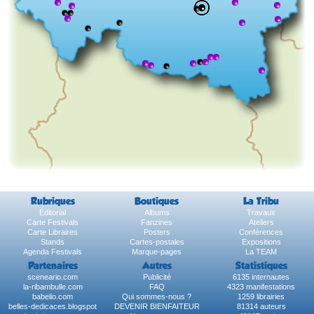
Rubriques
Boutiques
La Tribu
Éditorial
Albums
Travaux
Carte Festivals
Fanzines
Ateliers
Carte Libraires
Posters
Conférences
Stands
Cartes-postales
Expositions
Agenda Festivals
Marque-pages
La TEAM
Partenaires
Autres
Statistiques
sceneario.com
Publicité
6135 internautes
la-ribambulle.com
FAQ
4323 manifestations
babelio.com
Qui sommes-nous ?
1259 librairies
belles-dedicaces.blogspot
DEVENIR BIENFAITEUR
81314 auteurs