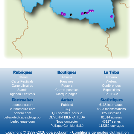
Rubriques
Boutiques
La Tribu
Éditorial
Albums
Travaux
Carte Festivals
Fanzines
Ateliers
Carte Libraires
Posters
Conférences
Stands
Cartes-postales
Expositions
Agenda Festivals
Marque-pages
La TEAM
Partenaires
Autres
Statistiques
sceneario.com
Publicité
6135 internautes
la-ribambulle.com
FAQ
4323 manifestations
babelio.com
Qui sommes-nous ?
1259 librairies
belles-dedicaces.blogspot
DEVENIR BIENFAITEUR
81314 auteurs
bedetheque.com
Nous contacter
43127 series
Politique Confidentialité
112382 ouvrages
Copyright © 1997-2026 opalebd.com -
Conditions générales d'utilisation