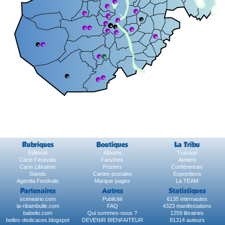
Rubriques
Boutiques
La Tribu
Éditorial
Albums
Travaux
Carte Festivals
Fanzines
Ateliers
Carte Libraires
Posters
Conférences
Stands
Cartes-postales
Expositions
Agenda Festivals
Marque-pages
La TEAM
Partenaires
Autres
Statistiques
sceneario.com
Publicité
6135 internautes
la-ribambulle.com
FAQ
4323 manifestations
babelio.com
Qui sommes-nous ?
1259 librairies
belles-dedicaces.blogspot
DEVENIR BIENFAITEUR
81314 auteurs