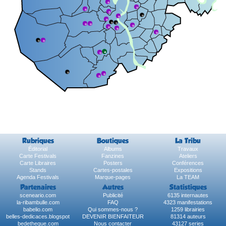
Rubriques
Boutiques
La Tribu
Éditorial
Albums
Travaux
Carte Festivals
Fanzines
Ateliers
Carte Libraires
Posters
Conférences
Stands
Cartes-postales
Expositions
Agenda Festivals
Marque-pages
La TEAM
Partenaires
Autres
Statistiques
sceneario.com
Publicité
6135 internautes
la-ribambulle.com
FAQ
4323 manifestations
babelio.com
Qui sommes-nous ?
1259 librairies
belles-dedicaces.blogspot
DEVENIR BIENFAITEUR
81314 auteurs
bedetheque.com
Nous contacter
43127 series