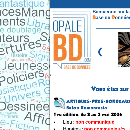
Bienvenue sur la
B
D
ase de
onnées
❮
²
Vous êtes sur
ARTIGUES-PRÉS-BORDEAU
Salon Romantasia
1 re édition, du 2 au 3 mai 2036
Lieu :
non communiqué
Horaires :
non communiqués