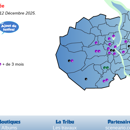
ée
e 12 Décembre 2025.
+ de 3 mois
Boutiques
La Tribu
Partenair
Albums
Les travaux
sceneario.