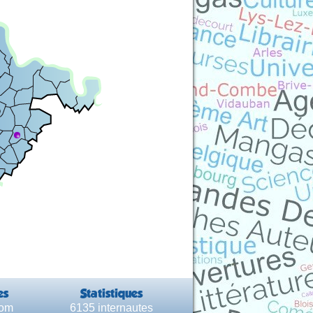
es
Statistiques
com
6135 internautes