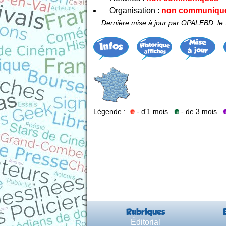
Organisation :
non communiqu
Dernière mise à jour par OPALEBD, l
Légende
:
- d'1 mois
- de 3 mois
Rubriques
Éditorial