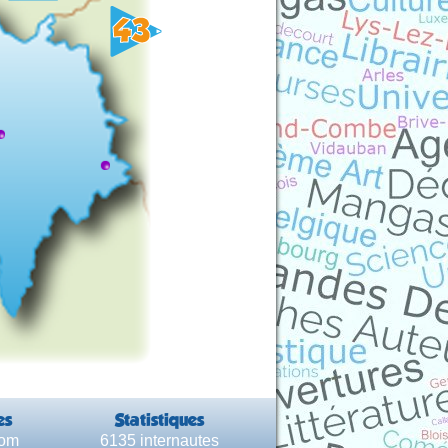
es
Statistiques
com
6135 internautes