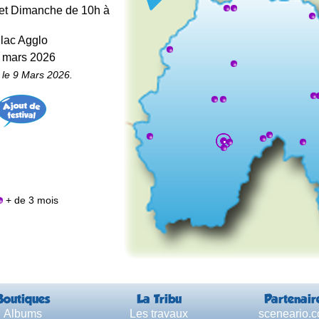
 et Dimanche de 10h à
llac Agglo
5 mars 2026
, le 9 Mars 2026.
+ de 3 mois
Boutiques
La Tribu
Partenair
Albums
Les travaux
sceneario.