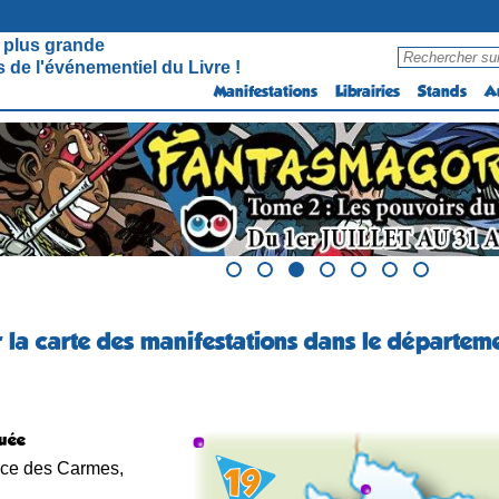
 plus grande
 de l'événementiel du Livre !
Manifestations
Librairies
Stands
A
r la carte des manifestations dans le départeme
quée
ace des Carmes,