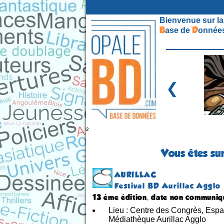
Bienvenue sur la
B
D
ase de
onnées
❮
²
Vous êtes su
AURILLAC
Festival BD Aurillac Agglo
13 ème édition, date non communi
Lieu : Centre des Congrès, Esp
Médiathèque Aurillac Agglo