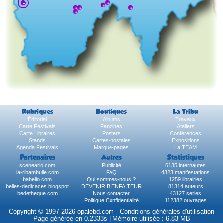
Rubriques
Boutiques
La Tribu
Éditorial
Albums
Travaux
Carte Festivals
Fanzines
Ateliers
Carte Libraires
Posters
Conférences
Stands
Cartes-postales
Expositions
Agenda Festivals
Marque-pages
La TEAM
Partenaires
Autres
Statistiques
sceneario.com
Publicité
6135 internautes
la-ribambulle.com
FAQ
4323 manifestations
babelio.com
Qui sommes-nous ?
1259 librairies
belles-dedicaces.blogspot
DEVENIR BIENFAITEUR
81314 auteurs
bedetheque.com
Nous contacter
43127 series
Politique Confidentialité
112382 ouvrages
Copyright © 1997-2026 opalebd.com -
Conditions générales d'utilisation
Page générée en 0.2333s | Mémoire utilisée : 6.83 MB