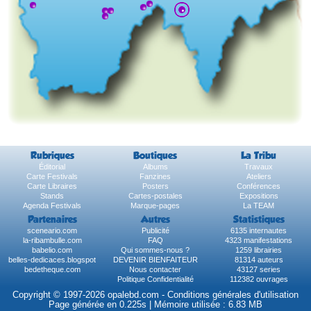
Rubriques
Boutiques
La Tribu
Éditorial
Albums
Travaux
Carte Festivals
Fanzines
Ateliers
Carte Libraires
Posters
Conférences
Stands
Cartes-postales
Expositions
Agenda Festivals
Marque-pages
La TEAM
Partenaires
Autres
Statistiques
sceneario.com
Publicité
6135 internautes
la-ribambulle.com
FAQ
4323 manifestations
babelio.com
Qui sommes-nous ?
1259 librairies
belles-dedicaces.blogspot
DEVENIR BIENFAITEUR
81314 auteurs
bedetheque.com
Nous contacter
43127 series
Politique Confidentialité
112382 ouvrages
Copyright © 1997-2026 opalebd.com -
Conditions générales d'utilisation
Page générée en 0.225s | Mémoire utilisée : 6.83 MB