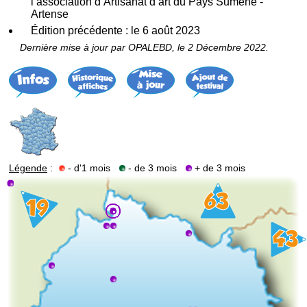
l’association d’Artisanat d’art du Pays Sumène -
Artense
Édition précédente : le 6 août 2023
Dernière mise à jour par OPALEBD, le 2 Décembre 2022.
Légende
:
- d'1 mois
- de 3 mois
+ de 3 mois