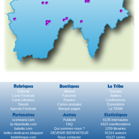
Rubriques
Boutiques
La Tribu
Éditorial
Albums
Travaux
Carte Festivals
Fanzines
Ateliers
Carte Libraires
Posters
Conférences
Stands
Cartes-postales
Expositions
Agenda Festivals
Marque-pages
La TEAM
Partenaires
Autres
Statistiques
sceneario.com
Publicité
6135 internautes
la-ribambulle.com
FAQ
4323 manifestations
babelio.com
Qui sommes-nous ?
1259 librairies
belles-dedicaces.blogspot
DEVENIR BIENFAITEUR
81314 auteurs
bedetheque.com
Nous contacter
43127 series