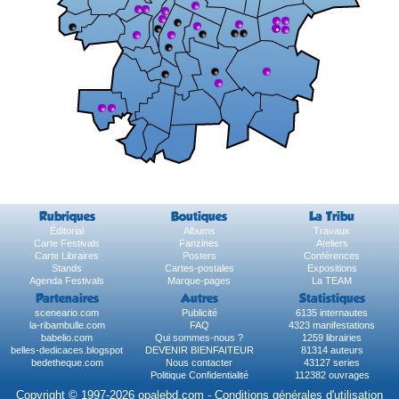
Rubriques
Boutiques
La Tribu
Éditorial
Albums
Travaux
Carte Festivals
Fanzines
Ateliers
Carte Libraires
Posters
Conférences
Stands
Cartes-postales
Expositions
Agenda Festivals
Marque-pages
La TEAM
Partenaires
Autres
Statistiques
sceneario.com
Publicité
6135 internautes
la-ribambulle.com
FAQ
4323 manifestations
babelio.com
Qui sommes-nous ?
1259 librairies
belles-dedicaces.blogspot
DEVENIR BIENFAITEUR
81314 auteurs
bedetheque.com
Nous contacter
43127 series
Politique Confidentialité
112382 ouvrages
Copyright © 1997-2026 opalebd.com -
Conditions générales d'utilisation