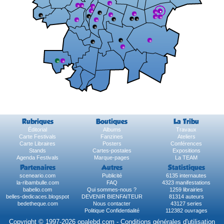
Rubriques
Boutiques
La Tribu
Éditorial
Albums
Travaux
Carte Festivals
Fanzines
Ateliers
Carte Libraires
Posters
Conférences
Stands
Cartes-postales
Expositions
Agenda Festivals
Marque-pages
La TEAM
Partenaires
Autres
Statistiques
sceneario.com
Publicité
6135 internautes
la-ribambulle.com
FAQ
4323 manifestations
babelio.com
Qui sommes-nous ?
1259 librairies
belles-dedicaces.blogspot
DEVENIR BIENFAITEUR
81314 auteurs
bedetheque.com
Nous contacter
43127 series
Politique Confidentialité
112382 ouvrages
Copyright © 1997-2026 opalebd.com -
Conditions générales d'utilisation