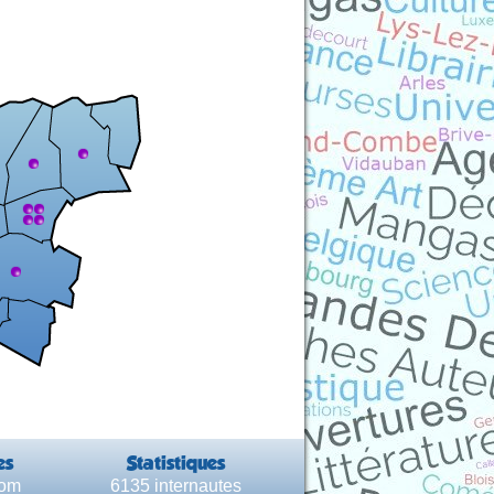
es
Statistiques
com
6135 internautes