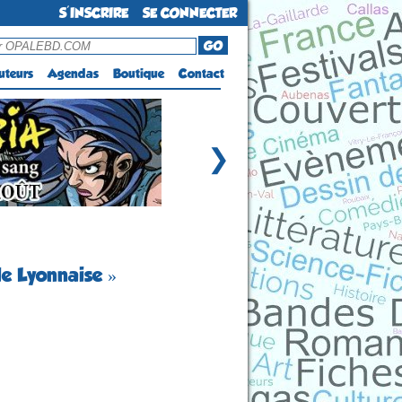
S'INSCRIRE
SE CONNECTER
GO
uteurs
Agendas
Boutique
Contact
❯
le Lyonnaise »