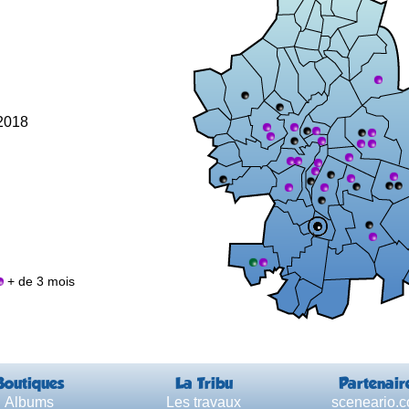
 2018
+ de 3 mois
Boutiques
La Tribu
Partenair
Albums
Les travaux
sceneario.