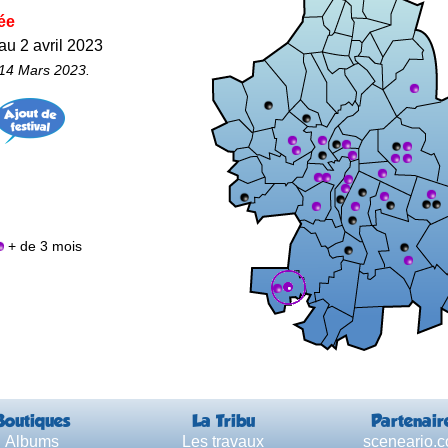
ée
au 2 avril 2023
 14 Mars 2023.
+ de 3 mois
Boutiques
La Tribu
Partenair
Albums
Les travaux
sceneario.