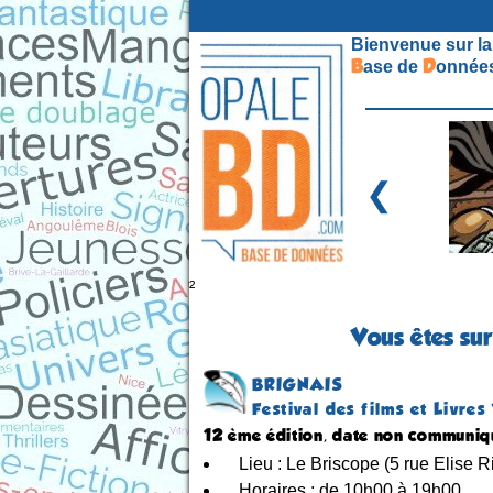
Bienvenue sur la
B
D
ase de
onnées
❮
²
Vous êtes sur
BRIGNAIS
Festival des films et Livre
12 ème édition, date non communi
Lieu : Le Briscope (5 rue Elise R
Horaires : de 10h00 à 19h00