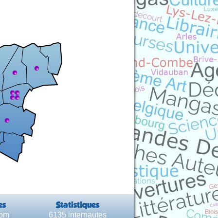
es
Statistiques
com
6135 internautes