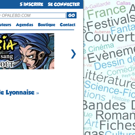
S'INSCRIRE
SE CONNECTER
GO
uteurs
Agendas
Boutique
Contact
❯
le Lyonnaise »