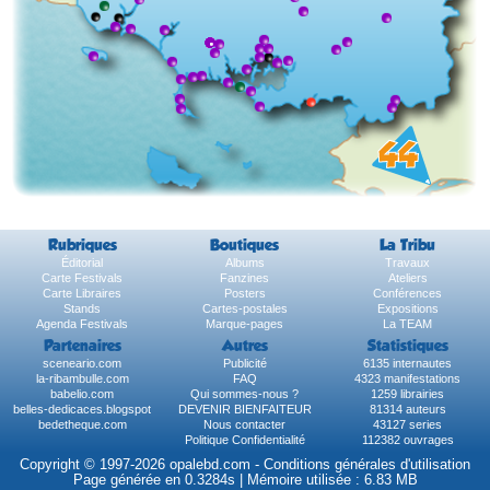
Rubriques
Boutiques
La Tribu
Éditorial
Albums
Travaux
Carte Festivals
Fanzines
Ateliers
Carte Libraires
Posters
Conférences
Stands
Cartes-postales
Expositions
Agenda Festivals
Marque-pages
La TEAM
Partenaires
Autres
Statistiques
sceneario.com
Publicité
6135 internautes
la-ribambulle.com
FAQ
4323 manifestations
babelio.com
Qui sommes-nous ?
1259 librairies
belles-dedicaces.blogspot
DEVENIR BIENFAITEUR
81314 auteurs
bedetheque.com
Nous contacter
43127 series
Politique Confidentialité
112382 ouvrages
Copyright © 1997-2026 opalebd.com -
Conditions générales d'utilisation
Page générée en 0.3284s | Mémoire utilisée : 6.83 MB