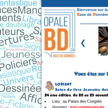
Bienvenue sur la
B
D
ase de
onnées
❮
²
Vous êtes sur 
LORIENT
Salon du livre Jeunesse de
24 ème édition, du 20 au 25 novem
Lieu : au Palais des Congrès
Horaires :
non communiqués