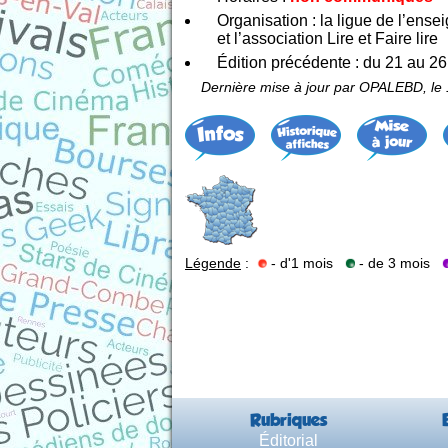
Organisation : la ligue de l’en
et l’association Lire et Faire lire
Édition précédente : du 21 au 
Dernière mise à jour par OPALEBD, le 
Légende
:
- d'1 mois
- de 3 mois
Rubriques
Éditorial