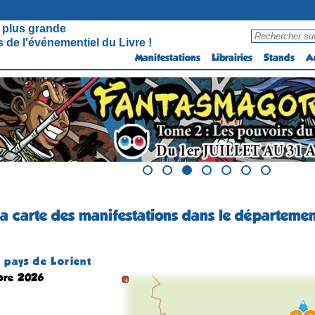
 plus grande
 de l'événementiel du Livre !
Manifestations
Librairies
Stands
A
la carte des manifestations dans le départeme
s pays de Lorient
bre 2026