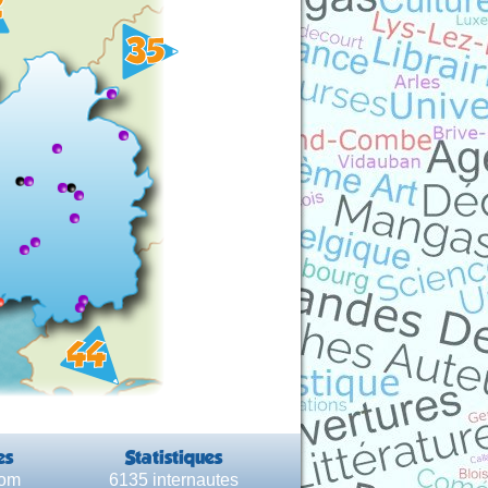
es
Statistiques
com
6135 internautes