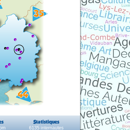
es
Statistiques
com
6135 internautes