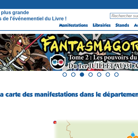
 plus grande
 de l'événementiel du Livre !
Manifestations
Librairies
Stands
A
la carte des manifestations dans le départeme