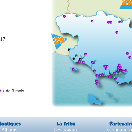
017
+ de 3 mois
Boutiques
La Tribu
Partenair
Albums
Les travaux
sceneario.