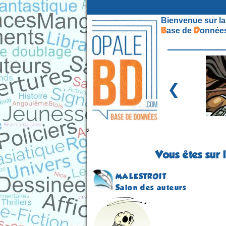
Bienvenue sur la
B
D
ase de
onnées
❮
²
Vous êtes sur 
MALESTROIT
Salon des auteurs