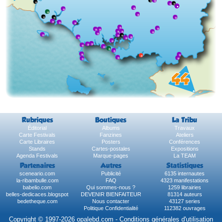
Rubriques
Boutiques
La Tribu
Éditorial
Albums
Travaux
Carte Festivals
Fanzines
Ateliers
Carte Libraires
Posters
Conférences
Stands
Cartes-postales
Expositions
Agenda Festivals
Marque-pages
La TEAM
Partenaires
Autres
Statistiques
sceneario.com
Publicité
6135 internautes
la-ribambulle.com
FAQ
4323 manifestations
babelio.com
Qui sommes-nous ?
1259 librairies
belles-dedicaces.blogspot
DEVENIR BIENFAITEUR
81314 auteurs
bedetheque.com
Nous contacter
43127 series
Politique Confidentialité
112382 ouvrages
Copyright © 1997-2026 opalebd.com -
Conditions générales d'utilisation