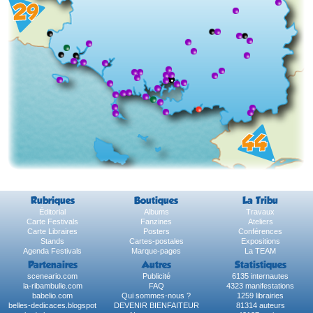
Rubriques
Boutiques
La Tribu
Éditorial
Albums
Travaux
Carte Festivals
Fanzines
Ateliers
Carte Libraires
Posters
Conférences
Stands
Cartes-postales
Expositions
Agenda Festivals
Marque-pages
La TEAM
Partenaires
Autres
Statistiques
sceneario.com
Publicité
6135 internautes
la-ribambulle.com
FAQ
4323 manifestations
babelio.com
Qui sommes-nous ?
1259 librairies
belles-dedicaces.blogspot
DEVENIR BIENFAITEUR
81314 auteurs