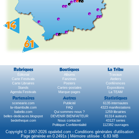
Rubriques
Boutiques
La Tribu
Éditorial
Albums
Travaux
Carte Festivals
Fanzines
Ateliers
Carte Libraires
Posters
Conférences
Stands
Cartes-postales
Expositions
Agenda Festivals
Marque-pages
La TEAM
Partenaires
Autres
Statistiques
sceneario.com
Publicité
6135 internautes
la-ribambulle.com
FAQ
4323 manifestations
babelio.com
Qui sommes-nous ?
1259 librairies
belles-dedicaces.blogspot
DEVENIR BIENFAITEUR
81314 auteurs
bedetheque.com
Nous contacter
43127 series
Politique Confidentialité
112382 ouvrages
Copyright © 1997-2026 opalebd.com -
Conditions générales d'utilisation
Page générée en 0.2491s | Mémoire utilisée : 6.83 MB