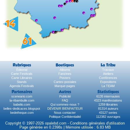
Rubriques
Boutiques
La Tribu
Éditorial
Albums
Travaux
Carte Festivals
Fanzines
Ateliers
Carte Libraires
Posters
Conférences
Stands
Cartes-postales
Expositions
Agenda Festivals
Marque-pages
La TEAM
Partenaires
Autres
Statistiques
sceneario.com
Publicité
6135 internautes
la-ribambulle.com
FAQ
4323 manifestations
babelio.com
Qui sommes-nous ?
1259 librairies
belles-dedicaces.blogspot
DEVENIR BIENFAITEUR
81314 auteurs
bedetheque.com
Nous contacter
43127 series
Politique Confidentialité
112382 ouvrages
Copyright © 1997-2026 opalebd.com -
Conditions générales d'utilisation
Page générée en 0.2398s | Mémoire utilisée : 6.83 MB