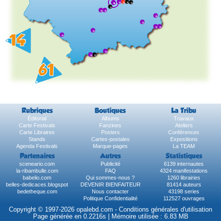
Rubriques
Boutiques
La Tribu
Éditorial
Albums
Travaux
Carte Festivals
Fanzines
Ateliers
Carte Libraires
Posters
Conférences
Stands
Cartes-postales
Expositions
Agenda Festivals
Marque-pages
La TEAM
Partenaires
Autres
Statistiques
sceneario.com
Publicité
6139 internautes
la-ribambulle.com
FAQ
4324 manifestations
babelio.com
Qui sommes-nous ?
1260 librairies
belles-dedicaces.blogspot
DEVENIR BIENFAITEUR
81414 auteurs
bedetheque.com
Nous contacter
43198 series
Politique Confidentialité
112527 ouvrages
Copyright © 1997-2026 opalebd.com -
Conditions générales d'utilisation
Page générée en 0.2216s | Mémoire utilisée : 6.83 MB