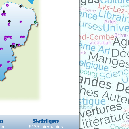
es
Statistiques
com
6135 internautes