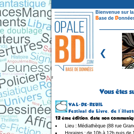
Bienvenue sur la
B
D
ase de
onnées
❮
²
Vous êtes s
VAL-DE-REUIL
Festival du Livre, de l'illu
12 ème édition, date non communi
Lieu : Médiathèque (88 rue Gran
Horaires : de 10h à 12h puis de