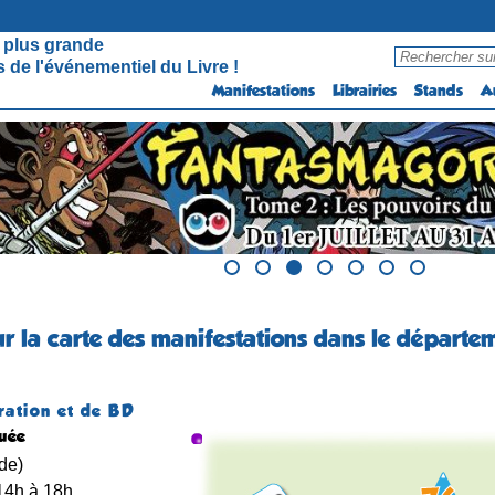
 plus grande
 de l'événementiel du Livre !
Manifestations
Librairies
Stands
A
ur la carte des manifestations dans le départem
stration et de BD
quée
de)
 14h à 18h