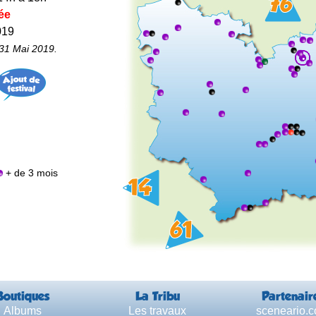
ée
019
 31 Mai 2019.
+ de 3 mois
Boutiques
La Tribu
Partenair
Albums
Les travaux
sceneario.