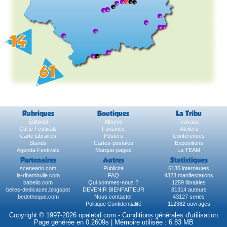
Rubriques
Boutiques
La Tribu
Éditorial
Albums
Travaux
Carte Festivals
Fanzines
Ateliers
Carte Libraires
Posters
Conférences
Stands
Cartes-postales
Expositions
Agenda Festivals
Marque-pages
La TEAM
Partenaires
Autres
Statistiques
sceneario.com
Publicité
6135 internautes
la-ribambulle.com
FAQ
4323 manifestations
babelio.com
Qui sommes-nous ?
1259 librairies
belles-dedicaces.blogspot
DEVENIR BIENFAITEUR
81314 auteurs
bedetheque.com
Nous contacter
43127 series
Politique Confidentialité
112382 ouvrages
Copyright © 1997-2026 opalebd.com -
Conditions générales d'utilisation
Page générée en 0.2609s | Mémoire utilisée : 6.83 MB