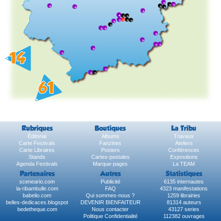
Rubriques
Boutiques
La Tribu
Éditorial
Albums
Travaux
Carte Festivals
Fanzines
Ateliers
Carte Libraires
Posters
Conférences
Stands
Cartes-postales
Expositions
Agenda Festivals
Marque-pages
La TEAM
Partenaires
Autres
Statistiques
sceneario.com
Publicité
6135 internautes
la-ribambulle.com
FAQ
4323 manifestations
babelio.com
Qui sommes-nous ?
1259 librairies
belles-dedicaces.blogspot
DEVENIR BIENFAITEUR
81314 auteurs
bedetheque.com
Nous contacter
43127 series
Politique Confidentialité
112382 ouvrages