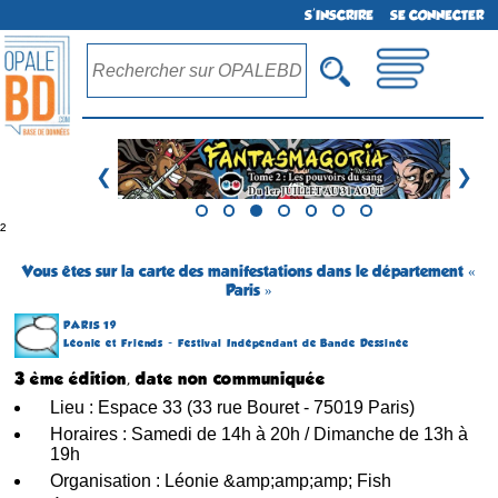
S'INSCRIRE
SE CONNECTER
❮
❯
²
Vous êtes sur la carte des manifestations dans le département «
Paris »
PARIS 19
Léonie et Friends - Festival Indépendant de Bande Dessinée
3 ème édition, date non communiquée
Lieu : Espace 33 (33 rue Bouret - 75019 Paris)
Horaires : Samedi de 14h à 20h / Dimanche de 13h à
19h
Organisation : Léonie &amp;amp;amp; Fish