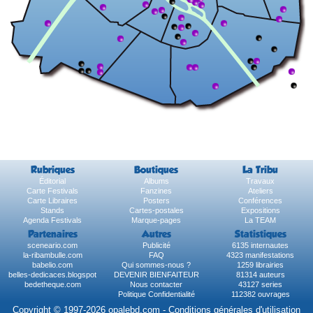
Rubriques
Boutiques
La Tribu
Éditorial
Albums
Travaux
Carte Festivals
Fanzines
Ateliers
Carte Libraires
Posters
Conférences
Stands
Cartes-postales
Expositions
Agenda Festivals
Marque-pages
La TEAM
Partenaires
Autres
Statistiques
sceneario.com
Publicité
6135 internautes
la-ribambulle.com
FAQ
4323 manifestations
babelio.com
Qui sommes-nous ?
1259 librairies
belles-dedicaces.blogspot
DEVENIR BIENFAITEUR
81314 auteurs
bedetheque.com
Nous contacter
43127 series
Politique Confidentialité
112382 ouvrages
Copyright © 1997-2026 opalebd.com -
Conditions générales d'utilisation