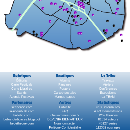
Rubriques
Boutiques
La Tribu
Éditorial
Albums
Travaux
Carte Festivals
Fanzines
Ateliers
Carte Libraires
Posters
Conférences
Stands
Cartes-postales
Expositions
Agenda Festivals
Marque-pages
La TEAM
Partenaires
Autres
Statistiques
sceneario.com
Publicité
6135 internautes
la-ribambulle.com
FAQ
4323 manifestations
babelio.com
Qui sommes-nous ?
1259 librairies
belles-dedicaces.blogspot
DEVENIR BIENFAITEUR
81314 auteurs
bedetheque.com
Nous contacter
43127 series
Politique Confidentialité
112382 ouvrages