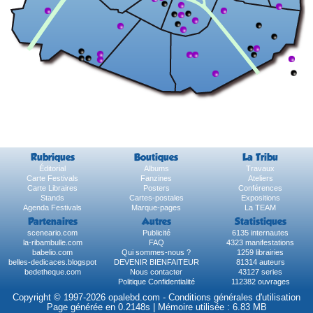
Rubriques
Boutiques
La Tribu
Éditorial
Albums
Travaux
Carte Festivals
Fanzines
Ateliers
Carte Libraires
Posters
Conférences
Stands
Cartes-postales
Expositions
Agenda Festivals
Marque-pages
La TEAM
Partenaires
Autres
Statistiques
sceneario.com
Publicité
6135 internautes
la-ribambulle.com
FAQ
4323 manifestations
babelio.com
Qui sommes-nous ?
1259 librairies
belles-dedicaces.blogspot
DEVENIR BIENFAITEUR
81314 auteurs
bedetheque.com
Nous contacter
43127 series
Politique Confidentialité
112382 ouvrages
Copyright © 1997-2026 opalebd.com -
Conditions générales d'utilisation
Page générée en 0.2148s | Mémoire utilisée : 6.83 MB