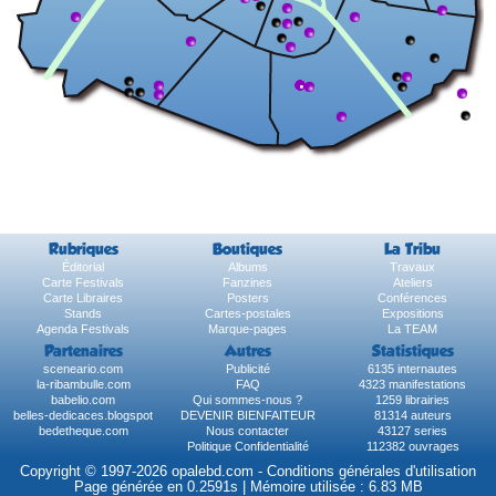
Rubriques
Boutiques
La Tribu
Éditorial
Albums
Travaux
Carte Festivals
Fanzines
Ateliers
Carte Libraires
Posters
Conférences
Stands
Cartes-postales
Expositions
Agenda Festivals
Marque-pages
La TEAM
Partenaires
Autres
Statistiques
sceneario.com
Publicité
6135 internautes
la-ribambulle.com
FAQ
4323 manifestations
babelio.com
Qui sommes-nous ?
1259 librairies
belles-dedicaces.blogspot
DEVENIR BIENFAITEUR
81314 auteurs
bedetheque.com
Nous contacter
43127 series
Politique Confidentialité
112382 ouvrages
Copyright © 1997-2026 opalebd.com -
Conditions générales d'utilisation
Page générée en 0.2591s | Mémoire utilisée : 6.83 MB