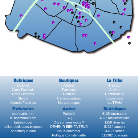
Rubriques
Boutiques
La Tribu
Éditorial
Albums
Travaux
Carte Festivals
Fanzines
Ateliers
Carte Libraires
Posters
Conférences
Stands
Cartes-postales
Expositions
Agenda Festivals
Marque-pages
La TEAM
Partenaires
Autres
Statistiques
sceneario.com
Publicité
6135 internautes
la-ribambulle.com
FAQ
4323 manifestations
babelio.com
Qui sommes-nous ?
1259 librairies
belles-dedicaces.blogspot
DEVENIR BIENFAITEUR
81314 auteurs
bedetheque.com
Nous contacter
43127 series
Politique Confidentialité
112382 ouvrages