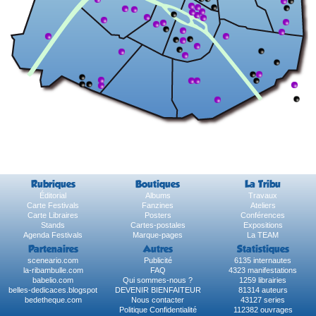
Rubriques
Boutiques
La Tribu
Éditorial
Albums
Travaux
Carte Festivals
Fanzines
Ateliers
Carte Libraires
Posters
Conférences
Stands
Cartes-postales
Expositions
Agenda Festivals
Marque-pages
La TEAM
Partenaires
Autres
Statistiques
sceneario.com
Publicité
6135 internautes
la-ribambulle.com
FAQ
4323 manifestations
babelio.com
Qui sommes-nous ?
1259 librairies
belles-dedicaces.blogspot
DEVENIR BIENFAITEUR
81314 auteurs
bedetheque.com
Nous contacter
43127 series
Politique Confidentialité
112382 ouvrages