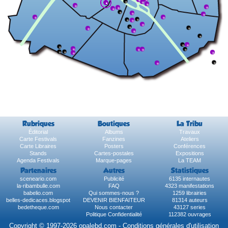
Rubriques
Boutiques
La Tribu
Éditorial
Albums
Travaux
Carte Festivals
Fanzines
Ateliers
Carte Libraires
Posters
Conférences
Stands
Cartes-postales
Expositions
Agenda Festivals
Marque-pages
La TEAM
Partenaires
Autres
Statistiques
sceneario.com
Publicité
6135 internautes
la-ribambulle.com
FAQ
4323 manifestations
babelio.com
Qui sommes-nous ?
1259 librairies
belles-dedicaces.blogspot
DEVENIR BIENFAITEUR
81314 auteurs
bedetheque.com
Nous contacter
43127 series
Politique Confidentialité
112382 ouvrages
Copyright © 1997-2026 opalebd.com -
Conditions générales d'utilisation