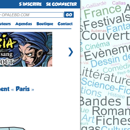
S'INSCRIRE
SE CONNECTER
GO
uteurs
Agendas
Boutique
Contact
❯
ent « Paris »