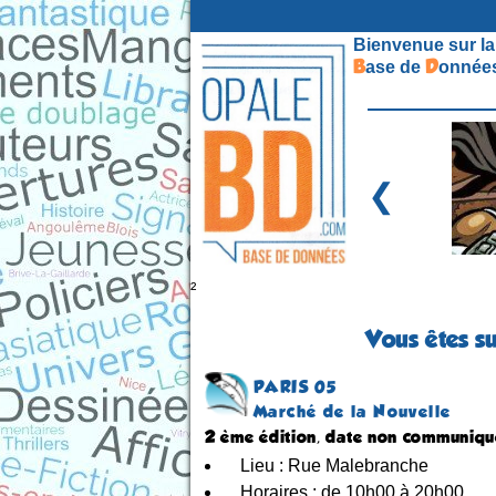
Bienvenue sur la
B
D
ase de
onnées
❮
²
Vous êtes su
PARIS 05
Marché de la Nouvelle
2 ème édition, date non communiq
Lieu : Rue Malebranche
Horaires : de 10h00 à 20h00