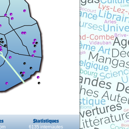
es
Statistiques
com
6135 internautes