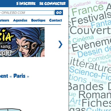
S'INSCRIRE
SE CONNECTER
GO
uteurs
Agendas
Boutique
Contact
❯
ent « Paris »