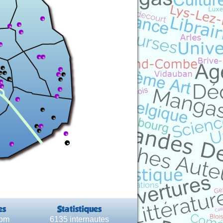
es
Statistiques
com
6135 internautes