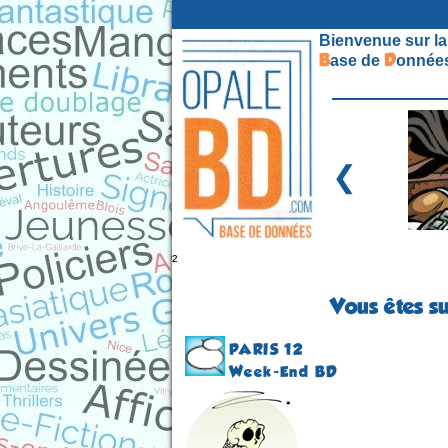
Bienvenue sur la
B
D
ase de
onnées
❮
²
Vous êtes su
PARIS 12
Week-End BD