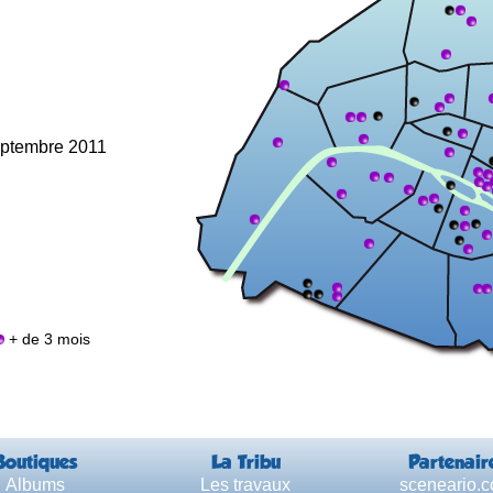
septembre 2011
+ de 3 mois
Boutiques
La Tribu
Partenair
Albums
Les travaux
sceneario.